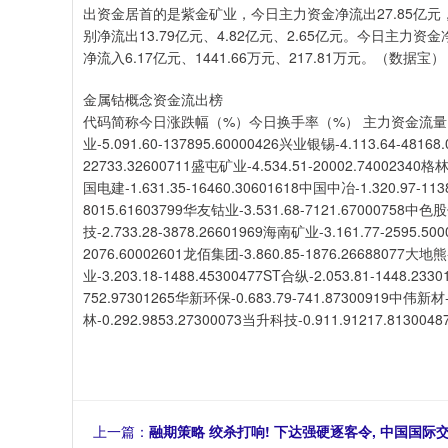
出资金居首的是紫金矿业，今日主力资金净流出27.85亿
别净流出13.79亿元、4.82亿元、2.65亿元。今日
净流入6.17亿元、1441.66万元、217.81万元。（数据宝）
金属钴概念资金流出榜
代码简称今日涨跌幅（%）今日换手率（%） 主力资金流量（万元）60
业-5.091.60-137895.60000426兴业银锡-4.113.64-48168
22733.32600711盛屯矿业-4.534.51-20002.74002340格林
国电建-1.631.35-16460.30601618中国中冶-1.320.97-113
8015.61603799华友钴业-3.531.68-7121.67000758中色股
技-2.733.28-3878.26601969海南矿业-3.161.77-2595.50
2076.60002601龙佰集团-3.860.85-1876.26688077大地熊-
业-3.203.18-1488.45300477ST合纵-2.053.81-1448.23
752.97301265华新环保-0.683.79-741.87300919中伟新材-
林-0.292.9853.27300073当升科技-0.911.91217.813004
上一篇：
融期策略 绞杀打响! 下达强硬逐客令, 中国国际