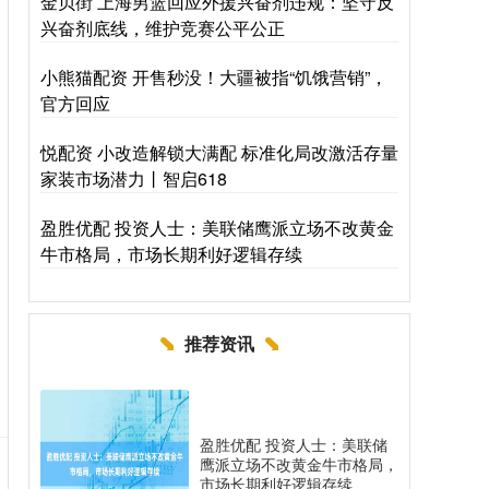
金贝街 上海男篮回应外援兴奋剂违规：坚守反
兴奋剂底线，维护竞赛公平公正
小熊猫配资 开售秒没！大疆被指“饥饿营销”，
官方回应
悦配资 小改造解锁大满配 标准化局改激活存量
家装市场潜力丨智启618
盈胜优配 投资人士：美联储鹰派立场不改黄金
牛市格局，市场长期利好逻辑存续
推荐资讯
盈胜优配 投资人士：美联储
鹰派立场不改黄金牛市格局，
市场长期利好逻辑存续