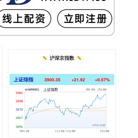
沪深京指数
上证综指
3900.35
+21.92
+0.57%