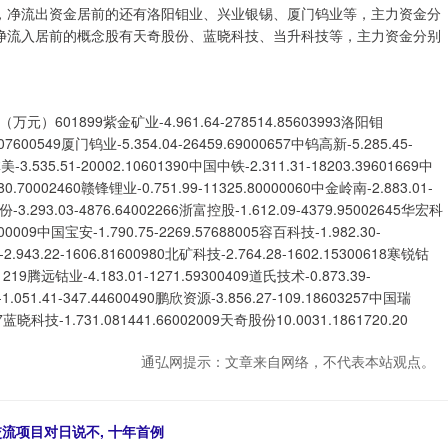
元，净流出资金居前的还有洛阳钼业、兴业银锡、厦门钨业等，主力资金分
主力资金净流入居前的概念股有天奇股份、蓝晓科技、当升科技等，主力资金分别
1899紫金矿业-4.961.64-278514.85603993洛阳钼
.07600549厦门钨业-5.354.04-26459.69000657中钨高新-5.285.45-
美-3.535.51-20002.10601390中国中铁-2.311.31-18203.39601669中
80.70002460赣锋锂业-0.751.99-11325.80000060中金岭南-2.883.01-
份-3.293.03-4876.64002266浙富控股-1.612.09-4379.95002645华宏科
000009中国宝安-1.790.75-2269.57688005容百科技-1.982.30-
2.943.22-1606.81600980北矿科技-2.764.28-1602.15300618寒锐钴
301219腾远钴业-4.183.01-1271.59300409道氏技术-0.873.39-
1.051.41-347.44600490鹏欣资源-3.856.27-109.18603257中国瑞
87蓝晓科技-1.731.081441.66002009天奇股份10.0031.1861720.20
通弘网提示：文章来自网络，不代表本站观点。
交流项目对日说不, 十年首例