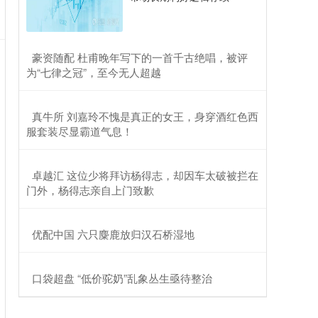
​豪资随配 杜甫晚年写下的一首千古绝唱，被评
为“七律之冠”，至今无人超越
​真牛所 刘嘉玲不愧是真正的女王，身穿酒红色西
服套装尽显霸道气息！
​卓越汇 这位少将拜访杨得志，却因车太破被拦在
门外，杨得志亲自上门致歉
​优配中国 六只麋鹿放归汉石桥湿地
​口袋超盘 “低价驼奶”乱象丛生亟待整治