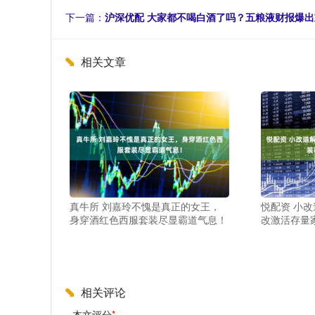
下一篇：
沪深优配 大家都不喝白酒了吗？五粮液财报爆出重
相关文章
真牛所 刘嘉玲不愧是真正的女王，
悦配资 小改
身穿酒红色西服套装尽显霸道气息！
改激活存量
相关评论
本文评分
*