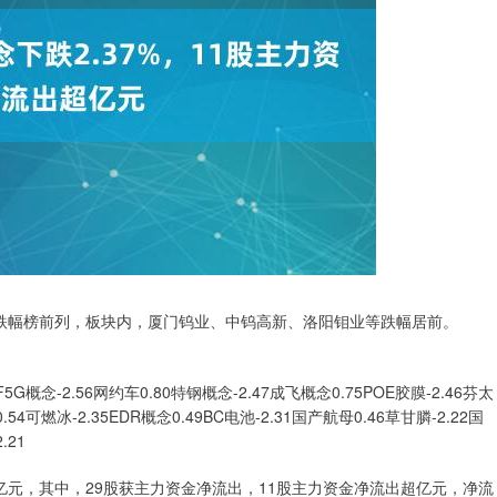
板块跌幅榜前列，板块内，厦门钨业、中钨高新、洛阳钼业等跌幅居前。
-2.56网约车0.80特钢概念-2.47成飞概念0.75POE胶膜-2.46芬太
54可燃冰-2.35EDR概念0.49BC电池-2.31国产航母0.46草甘膦-2.22国
.21
2亿元，其中，29股获主力资金净流出，11股主力资金净流出超亿元，净流