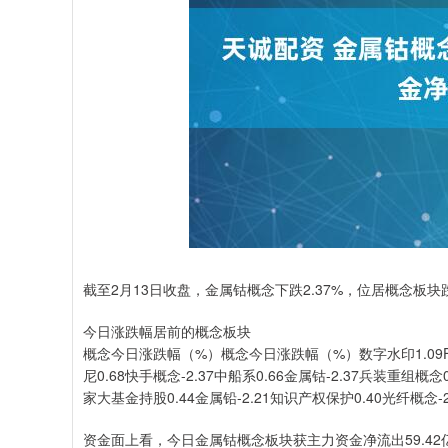
截至2月13日收盘，金属钴概念下跌2.37%，位居概念
今日涨跌幅居前的概念板块
概念今日涨跌幅（%）概念今日涨跌幅（%）数字水印1.09F5G概念
尼0.68快手概念-2.37中船系0.66金属钴-2.37兵装重组概念0.
家大基金持股0.44金属铅-2.21知识产权保护0.40光纤概念-2
资金面上看，今日金属钴概念板块获主力资金净流出59.4