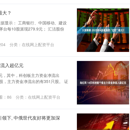
”最大？
。数据显示： 工商银行、中国移动、建设
台每10股派现279.9元； 汇洁股份
204
分类：
在线网上配资平台
净流入超亿元
亿元，其中，科创板主力资金净流出
只股，主力资金净流出的有351只股。 证
看：
86
分类：
在线网上配资平台
引领下, 中俄世代友好将更加深