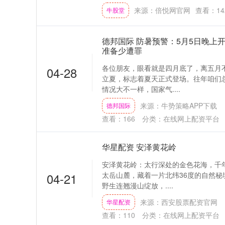
来源：倍悦网官网
查看：
14
牛股堂
德邦国际 防暑预警：5月5日晚上
准备少遭罪
各位朋友，眼看就是四月底了，离五月不
04-28
立夏，标志着夏天正式登场。往年咱们
情况大不一样，国家气....
来源：牛势策略APP下载
德邦国际
查看：
166
分类：
在线网上配资平台
华星配资 安泽黄花岭
安泽黄花岭：太行深处的金色花海，千
04-21
太岳山麓，藏着一片北纬36度的自然秘
野生连翘漫山绽放，....
来源：西安股票配资官网
华星配资
查看：
110
分类：
在线网上配资平台