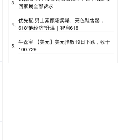
3、
回家属全部诉求
优先配 男士素颜霜卖爆、亮色鞋售罄，
4、
618“他经济”升温｜智启618
牛盘宝 【美元】美元指数19日下跌，收于
5、
100.729