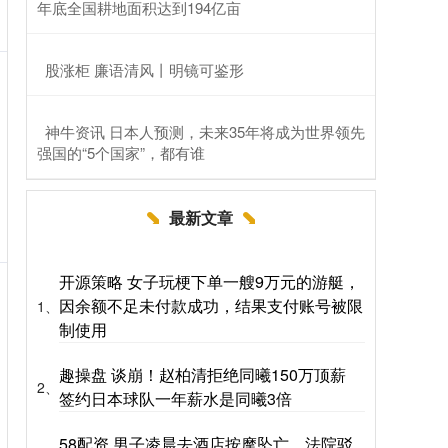
年底全国耕地面积达到194亿亩
​股涨柜 廉语清风丨明镜可鉴形
​神牛资讯 日本人预测，未来35年将成为世界领先
强国的“5个国家”，都有谁
最新文章
开源策略 女子玩梗下单一艘9万元的游艇，
因余额不足未付款成功，结果支付账号被限
1、
制使用
趣操盘 谈崩！赵柏清拒绝同曦150万顶薪
2、
签约日本球队一年薪水是同曦3倍
58配资 男子凌晨去酒店按摩坠亡，法院驳