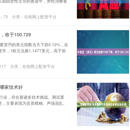
长期由女性主导的赛道中，男性消费者
：
73
分类：
在线网上配资平台
收于100.729
要货币的美元指数当天下跌0.12%，在
尾市，1欧元兑换1.1477美元，高于前
117
分类：
在线网上配资平台
装哪家技术好
装行业，存在着诸多技术挑战。测试显
意，主要表现为音质模糊、声场混乱、