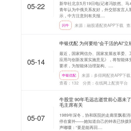
新华社北京5月19日电(记者冯歆然、
05-22
青年认为中俄关系友好，外交部发言人
示，中方注意到有关报....
来源：融股通配资APP下载
查
闪牛
申银优配 为何要给“会干活的AI”
最近，国家网信办、国家发展改革委、
05-14
应用与创新发展实施意见》，将智能体
要求，为智能体治理架构、....
来源：多得网配资APP下载
申银优配
查看：
132
分类：
在线网上配资平台
牛股堂 90年毛远志逝世前心愿未
毛主席有关
1989年深冬，协和医院的走廊里飘着
05-07
停在窗外——她知道自己的钟表已快拨
声嘟囔：“要是能再回....