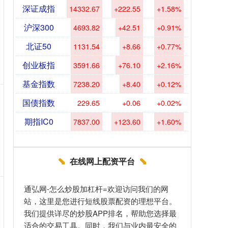
深证成指
14332.67
+222.55
+1.58%
沪深300
4693.82
+42.51
+0.91%
北证50
1131.54
+8.66
+0.77%
创业板指
3591.66
+76.10
+2.16%
基金指数
7238.20
+8.40
+0.12%
国债指数
229.65
+0.06
+0.02%
期指IC0
7837.00
+123.60
+1.60%
在线网上配资平台
通弘网-怎么炒股加杠杆=欢迎访问我们的网
站，这里是您进行短线股票配资的理想平台。
我们提供详尽的炒股APP排名，帮助您选择最
适合的交易工具。同时，我们与业内最安全的