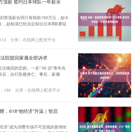
0万顶薪 签约日本球队一年薪水
的D类顶薪合同只有税前150万元，如今
认，赵柏清已经决定前往日本B联赛征
112
分类：
在线网上配资平台
，法院驳回家属全部诉求
挽回的悲剧。一名" 00 后"青年在
害后，自行坠楼身亡。事后，家属
：
186
分类：
在线网上配资平台
，618“他经济”升温｜智启
他经济”成为消费市场不可忽视的新增长