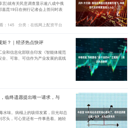
马卓言)就有关民意调查显示逾八成中俄
郭嘉昆19日在例行记者会上答问时表
看：
145
分类：
在线网上配资平台
立规矩？｜经济热点快评
工业和信息化部联合印发《智能体规范
安全、可靠、可信作为产业发展的底线
了，临终遗愿提出唯一请求，与
消毒水味。病榻上的咳得发紧，目光却总
到尽头，可心里还有一件事悬着。她轻