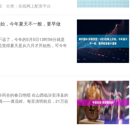
2
分类：
在线网上配资平台
开始，今年夏天不一般，要早做
远了，今年的5月5日13时56分就是
总觉得夏天是从六月才开始热，可今年
年药谷的春日绝唱 在山西临汾安泽县的
境——黄花岭。每至清明前后，21万亩