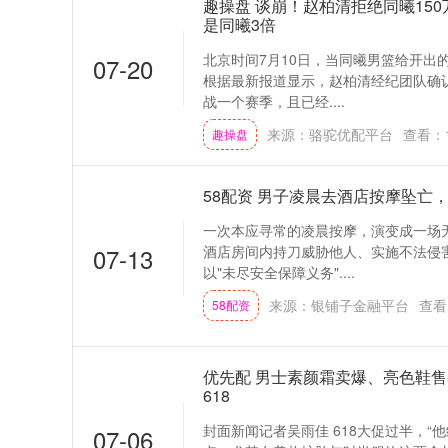
趣操盘 谈崩！赵柏清拒绝同曦15
是同曦3倍
北京时间7月10日，当同曦男篮给开出
07-20
根据最新报道显示，赵柏清经纪团队确
战一个赛季，且已经....
来源：骆驼优配平台
查看：
趣操盘
58配资 男子凌晨去酒店按摩坠亡
一次本应寻常的凌晨按摩，演变成一场无法
07-13
酒店房间内持刀威胁他人、实施不法侵
以"未尽安全保障义务"....
来源：银铺子金融平台
查看
58配资
优先配 男士素颜霜卖爆、亮色鞋售罄
618
封面新闻记者吴雨佳 618大促过半，“
07-06