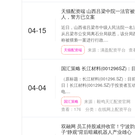
天猫配资端 山西吕梁中院一法官
人，警方已立案
近日，山西省吕梁市中级人民法院一名
04-15
从吕梁市公安局离石分局获悉，该分局西
称被猥亵一案进行行政....
来源：满盈配资平台
查
天猫配资端
国汇策略 长江材料(001296SZ
（原标题：长江材料(001296.SZ)：
04-04
日丨长江材料(001296.SZ)于投资
电....
来源：毅鸣天汇配资官网
国汇策略
查看：
176
分类：
在线网上配资平台
双融网 员工持股减持收官！宁波韵
子“静观”背后暗藏机器人产业雄心