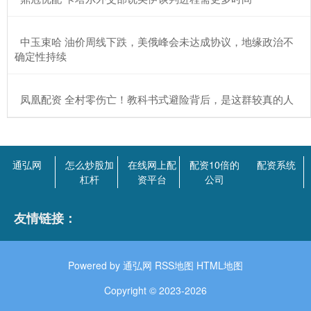
​中玉束哈 油价周线下跌，美俄峰会未达成协议，地缘政治不
确定性持续
​凤凰配资 全村零伤亡！教科书式避险背后，是这群较真的人
通弘网
怎么炒股加
在线网上配
配资10倍的
配资系统
杠杆
资平台
公司
友情链接：
Powered by
通弘网
RSS地图
HTML地图
Copyright
© 2023-2026