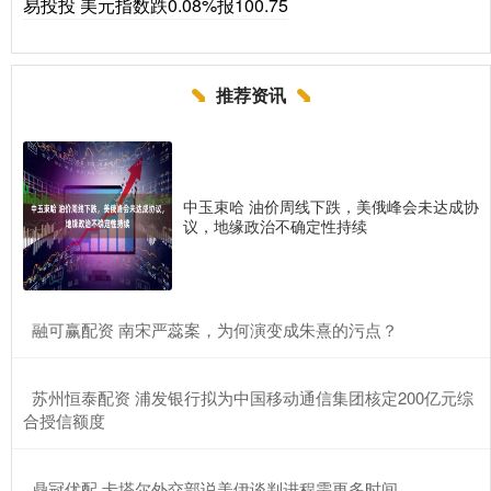
易投投 美元指数跌0.08%报100.75
推荐资讯
中玉束哈 油价周线下跌，美俄峰会未达成协
议，地缘政治不确定性持续
​融可赢配资 南宋严蕊案，为何演变成朱熹的污点？
​苏州恒泰配资 浦发银行拟为中国移动通信集团核定200亿元综
合授信额度
​鼎冠优配 卡塔尔外交部说美伊谈判进程需更多时间