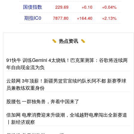
国债指数
229.69
+0.10
+0.04%
期指IC0
7877.80
+164.40
+2.13%
热点资讯
91快牛 训练Gemini 4太烧钱！巴克莱测算：谷歌将连续两
年自由现金流为负
云燚网 3年顶薪！新疆男篮官宣续约队长阿不都 新赛季球
员兼教练双重身份
股腰包 一群独角兽，奔着中国来了
倍加网 电摩消费迎来升级潮，全域越野电摩闯出全新赛道
丨新经济观察