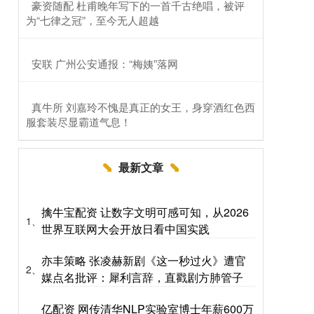
​豪资随配 杜甫晚年写下的一首千古绝唱，被评
为“七律之冠”，至今无人超越
​安联 广州公安通报：“梅姨”落网
​真牛所 刘嘉玲不愧是真正的女王，身穿酒红色西
服套装尽显霸道气息！
最新文章
擒牛宝配资 让数字文明可感可知，从2026
1、
世界互联网大会开放日看中国实践
亦丰策略 张凌赫新剧《这一秒过火》遭官
2、
媒点名批评：犀利言辞，直戳剧方肺管子
亿配资 网传清华NLP实验室博士年薪600万