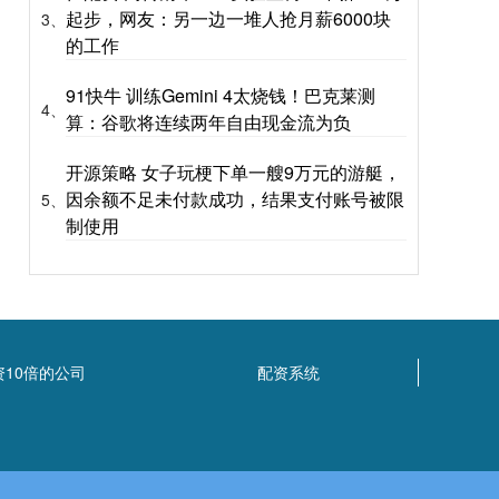
起步，网友：另一边一堆人抢月薪6000块
3、
的工作
91快牛 训练Gemini 4太烧钱！巴克莱测
4、
算：谷歌将连续两年自由现金流为负
开源策略 女子玩梗下单一艘9万元的游艇，
因余额不足未付款成功，结果支付账号被限
5、
制使用
资10倍的公司
配资系统