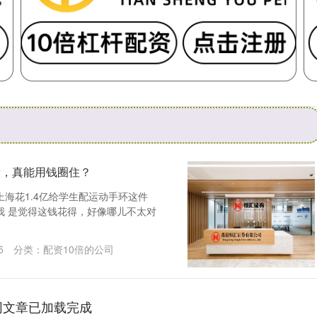
康，真能用钱圈住？
海花1.4亿给学生配运动手环这件
我 是觉得这钱花得，好像哪儿不太对
5
分类：
配资10倍的公司
网文章已加载完成