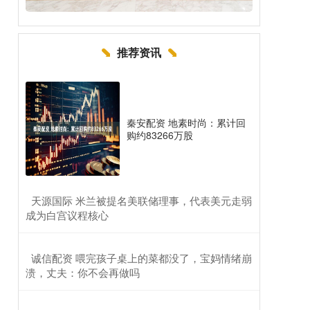
推荐资讯
秦安配资 地素时尚：累计回
购约83266万股
​天源国际 米兰被提名美联储理事，代表美元走弱
成为白宫议程核心
​诚信配资 喂完孩子桌上的菜都没了，宝妈情绪崩
溃，丈夫：你不会再做吗