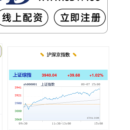
沪深京指数
上证综指
3940.04
+39.68
+1.02%