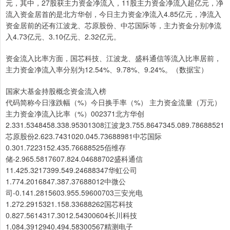
元，其中，27股获主力资金净流入，11股主力资金净流入超亿元，净
流入资金居首的是北方华创，今日主力资金净流入4.85亿元，净流入
资金居前的还有江波龙、芯原股份、中芯国际等，主力资金分别净流
入4.73亿元、3.10亿元、2.32亿元。
资金流入比率方面，国芯科技、江波龙、盛科通信等流入比率居前，
主力资金净流入率分别为12.54%、9.78%、9.24%。（数据宝）
国家大基金持股概念资金流入榜
代码简称今日涨跌幅（%）今日换手率（%） 主力资金流量（万元）
主力资金净流入比率（%）002371北方华创
2.331.5348458.338.95301308江波龙3.755.8647345.089.78688521
芯原股份2.623.7431020.045.73688981中芯国际
0.301.7223152.435.76688525佰维存
储-2.965.5817607.824.04688702盛科通信
11.425.3217399.549.24688347华虹公司
1.774.2016847.387.37688012中微公
司-0.141.2815603.955.59600703三安光电
1.272.2915321.158.33688262国芯科技
0.827.5614317.3012.54300604长川科技
1.084.3912940.494.58300567精测电子