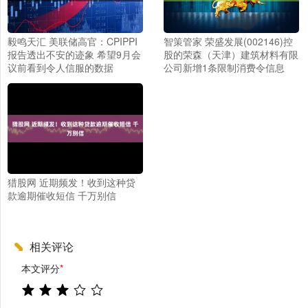
毅鸣天汇 美联储高官：CPIPPI
智策管家 荣盛发展(002146)控
报告透出不安的迹象 希望9月会
股的荣森（天津）建筑材料有限
议前看到令人信服的数据
公司新增1条限制消费令信息
猎股网 近期频发！收到这种贷
款逾期催收短信 千万别信
相关评论
本文评分
*