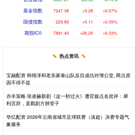
基金指数
7247.38
+5.28
+0.07%
国债指数
229.80
+0.11
+0.05%
期指IC0
7881.40
+26.20
+0.33%
热点资讯
宝融配资 韩镕泽和老东家泰山队反目成仇对簿公堂, 两点原
因不得不提
亦丰策略 张凌赫新剧《这一秒过火》遭官媒点名批评：犀
利言辞，直戳剧方肺管子
华亿配资 2026年云南省城市足球联赛（滇超）决赛专题气
象服务