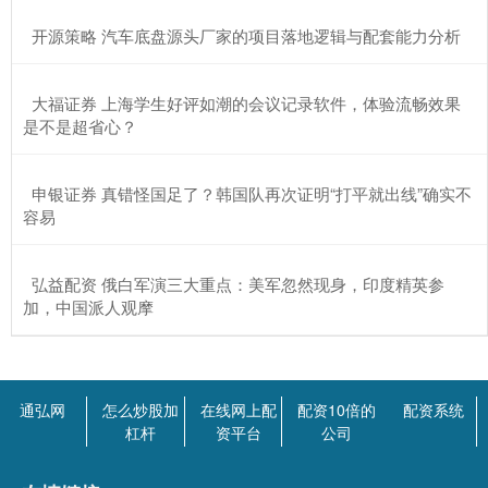
​开源策略 汽车底盘源头厂家的项目落地逻辑与配套能力分析
​大福证券 上海学生好评如潮的会议记录软件，体验流畅效果
是不是超省心？
​申银证券 真错怪国足了？韩国队再次证明“打平就出线”确实不
容易
​弘益配资 俄白军演三大重点：美军忽然现身，印度精英参
加，中国派人观摩
通弘网
怎么炒股加
在线网上配
配资10倍的
配资系统
杠杆
资平台
公司