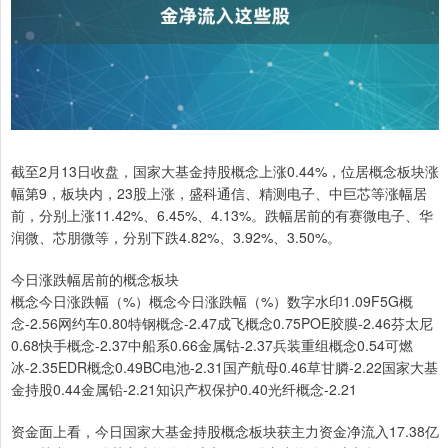
截至2月13日收盘，国家大基金持股概念上涨0.44%，位居概念板块涨
幅第9，板块内，23股上涨，盛科通信、精测电子、中巨芯等涨幅居
前，分别上涨11.42%、6.45%、4.13%。跌幅居前的有赛微电子、华
润微、芯朋微等，分别下跌4.82%、3.92%、3.50%。
今日涨跌幅居前的概念板块
概念今日涨跌幅（%）概念今日涨跌幅（%）数字水印1.09F5G概
念-2.56网约车0.80特钢概念-2.47成飞概念0.75POE胶膜-2.46芬太尼
0.68快手概念-2.37中船系0.66金属钴-2.37兵装重组概念0.54可燃
冰-2.35EDR概念0.49BC电池-2.31国产航母0.46草甘膦-2.22国家大基
金持股0.44金属铅-2.21知识产权保护0.40光纤概念-2.21
资金面上看，今日国家大基金持股概念板块获主力资金净流入17.38亿