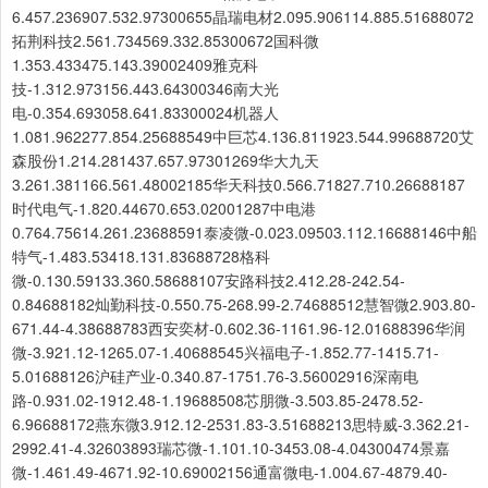
6.457.236907.532.97300655晶瑞电材2.095.906114.885.51688072
拓荆科技2.561.734569.332.85300672国科微
1.353.433475.143.39002409雅克科
技-1.312.973156.443.64300346南大光
电-0.354.693058.641.83300024机器人
1.081.962277.854.25688549中巨芯4.136.811923.544.99688720艾
森股份1.214.281437.657.97301269华大九天
3.261.381166.561.48002185华天科技0.566.71827.710.26688187
时代电气-1.820.44670.653.02001287中电港
0.764.75614.261.23688591泰凌微-0.023.09503.112.16688146中船
特气-1.483.53418.131.83688728格科
微-0.130.59133.360.58688107安路科技2.412.28-242.54-
0.84688182灿勤科技-0.550.75-268.99-2.74688512慧智微2.903.80-
671.44-4.38688783西安奕材-0.602.36-1161.96-12.01688396华润
微-3.921.12-1265.07-1.40688545兴福电子-1.852.77-1415.71-
5.01688126沪硅产业-0.340.87-1751.76-3.56002916深南电
路-0.931.02-1912.48-1.19688508芯朋微-3.503.85-2478.52-
6.96688172燕东微3.912.12-2531.83-3.51688213思特威-3.362.21-
2992.41-4.32603893瑞芯微-1.101.10-3453.08-4.04300474景嘉
微-1.461.49-4671.92-10.69002156通富微电-1.004.67-4879.40-