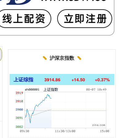
沪深京指数
上证综指
3914.86
+14.50
+0.37%