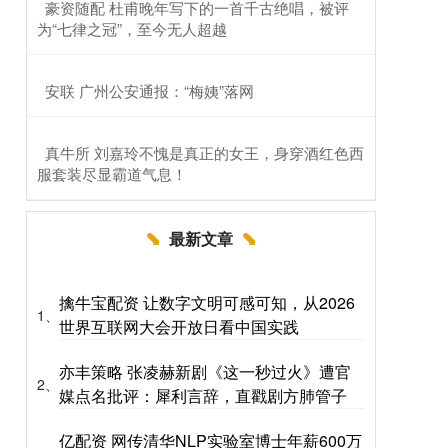
​豪资随配 杜甫晚年写下的一首千古绝唱，被评
为“七律之冠”，至今无人超越
​安联 广州公安通报：“梅姨”落网
​真牛所 刘嘉玲不愧是真正的女王，身穿酒红色西
服套装尽显霸道气息！
最新文章
擒牛宝配资 让数字文明可感可知，从2026
1、
世界互联网大会开放日看中国实践
亦丰策略 张凌赫新剧《这一秒过火》遭官
2、
媒点名批评：犀利言辞，直戳剧方肺管子
亿配资 网传清华NLP实验室博士年薪600万