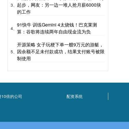
起步，网友：另一边一堆人抢月薪6000块
3、
的工作
91快牛 训练Gemini 4太烧钱！巴克莱测
4、
算：谷歌将连续两年自由现金流为负
开源策略 女子玩梗下单一艘9万元的游艇，
因余额不足未付款成功，结果支付账号被限
5、
制使用
资10倍的公司
配资系统